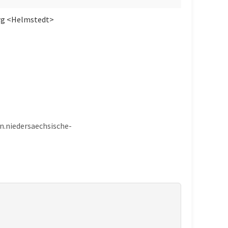
rg <Helmstedt>
en.niedersaechsische-