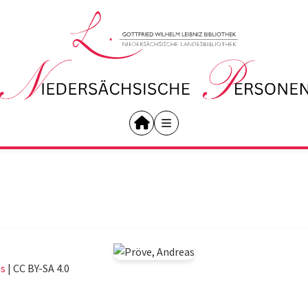
s
|
CC BY-SA 4.0