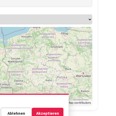
Leaflet
|
© OpenStreetMap contributors
Ablehnen
Akzeptieren