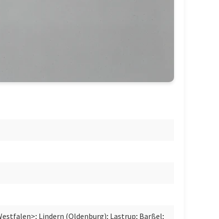
estfalen>; Lindern (Oldenburg); Lastrup; Barßel;