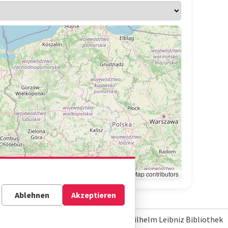
Leaflet
|
© OpenStreetMap contributors
Ablehnen
Akzeptieren
© Gottfried Wilhelm Leibniz Bibliothek