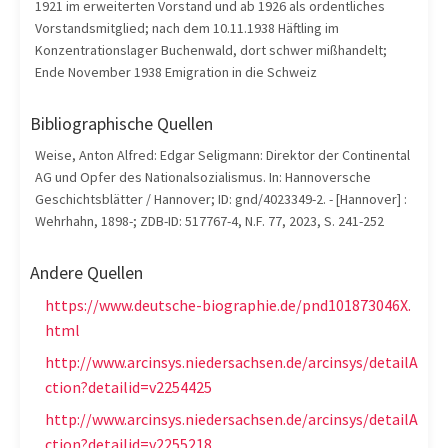
1921 im erweiterten Vorstand und ab 1926 als ordentliches
Vorstandsmitglied; nach dem 10.11.1938 Häftling im
Konzentrationslager Buchenwald, dort schwer mißhandelt;
Ende November 1938 Emigration in die Schweiz
Bibliographische Quellen
Weise, Anton Alfred: Edgar Seligmann: Direktor der Continental
AG und Opfer des Nationalsozialismus. In: Hannoversche
Geschichtsblätter / Hannover; ID: gnd/4023349-2. - [Hannover] :
Wehrhahn, 1898-; ZDB-ID: 517767-4, N.F. 77, 2023, S. 241-252
Andere Quellen
https://www.deutsche-biographie.de/pnd101873046X.
html
http://www.arcinsys.niedersachsen.de/arcinsys/detailA
ction?detailid=v2254425
http://www.arcinsys.niedersachsen.de/arcinsys/detailA
ction?detailid=v2255218