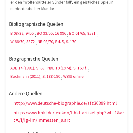
er den "Wolfenbütteler Sündenfall", ein geistliches Spiel in
niederdeutscher Mundart
Bibliographische Quellen
B 08/32, 9455
BO 33/55, 16 996
BO 61/65, 8581
;
;
;
W 66/70, 3372
NB 08/70, Bd. 5, S. 170
;
Biographische Quellen
ADB 14 (1881), S. 63
NDB 10 (1974), S. 163 f.
;
;
Böckmann (2011), S. 188-190
WBIS online
;
Andere Quellen
http://www.deutsche-biographie.de/sfz36399.html
http://www.bbkl.de/lexikon/bbkl-artikel.php?wt=1&ar
t=./I/Ig-Im/immessen_a.art