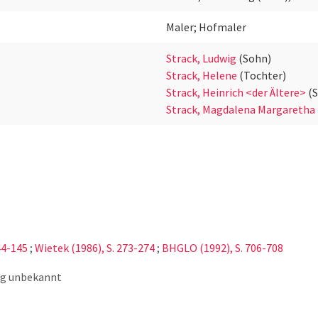
Maler; Hofmaler
Strack, Ludwig
(Sohn)
Strack, Helene
(Tochter)
Strack, Heinrich <der Ältere>
(
Strack, Magdalena Margaretha
44-145
;
Wietek (1986), S. 273-274
;
BHGLO (1992), S. 706-708
ng unbekannt