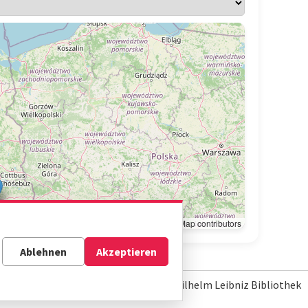
Leaflet
|
© OpenStreetMap contributors
Ablehnen
Akzeptieren
© Gottfried Wilhelm Leibniz Bibliothek